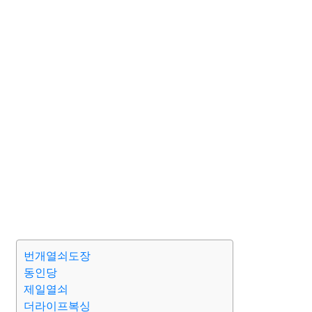
번개열쇠도장
동인당
제일열쇠
더라이프복싱