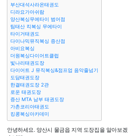
부산대석사라온태권도
디라요가아쉬람
양산복싱무에타이 범어점
팀태산 킥복싱 무에타이
타이거태권도
다이나믹뮤직복싱 증산점
아비요복싱
더원복싱다이어트클럽
빛나리태권도장
다이어트 J 뮤직복싱&점프업 음악줄넘기
도담태권도장
한결태권도장 2관
로운 태권도장
증산 MTA 남부 태권도장
가촌코리아태권도
킹콩복싱아카데미
안녕하세요. 양산시 물금읍 지역 도장집을 알아보겠