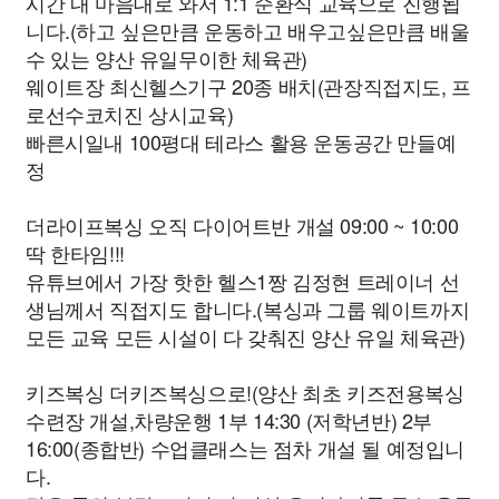
시간 내 마음대로 와서 1:1 순환식 교육으로 진행됩
니다.(하고 싶은만큼 운동하고 배우고싶은만큼 배울
수 있는 양산 유일무이한 체육관)
웨이트장 최신헬스기구 20종 배치(관장직접지도, 프
로선수코치진 상시교육)
빠른시일내 100평대 테라스 활용 운동공간 만들예
정
더라이프복싱 오직 다이어트반 개설 09:00 ~ 10:00
딱 한타임!!!
유튜브에서 가장 핫한 헬스1짱 김정현 트레이너 선
생님께서 직접지도 합니다.(복싱과 그룹 웨이트까지
모든 교육 모든 시설이 다 갖춰진 양산 유일 체육관)
키즈복싱 더키즈복싱으로!(양산 최초 키즈전용복싱
수련장 개설,차량운행 1부 14:30 (저학년반) 2부
16:00(종합반) 수업클래스는 점차 개설 될 예정입니
다.