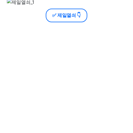
✅ 제일열쇠 👇