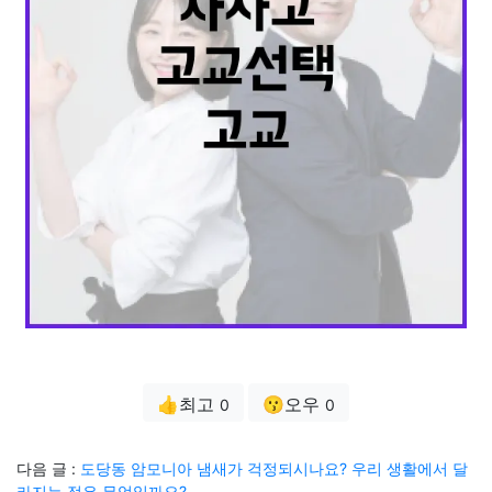
👍최고
😗오우
0
0
다음 글 :
도당동 암모니아 냄새가 걱정되시나요? 우리 생활에서 달
라지는 점은 무엇일까요?