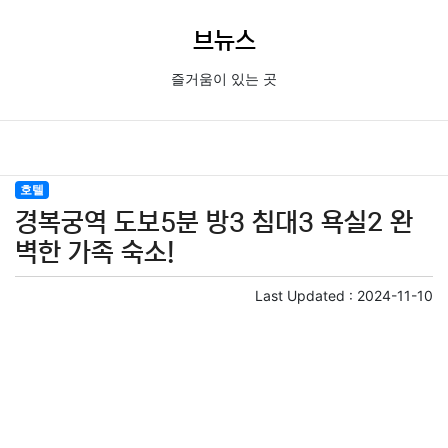
브뉴스
즐거움이 있는 곳
호텔
경복궁역 도보5분 방3 침대3 욕실2 완
벽한 가족 숙소!
Last Updated :
2024-11-10