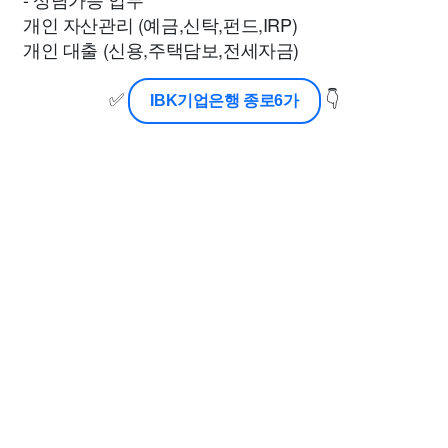
개인 자산관리 (예금,신탁,펀드,IRP)
개인 대출 (신용,주택담보,전세자금)
✅
👇
IBK기업은행 종로6가