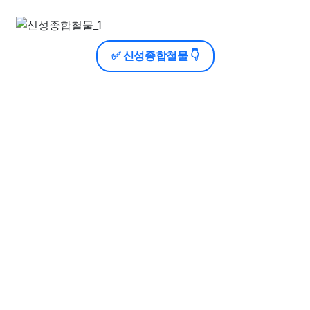
✅ 신성종합철물 👇