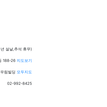
매년 설날,추석 휴무)
188-26
지도보기
0 우림빌딩
모두지도
02-992-8425