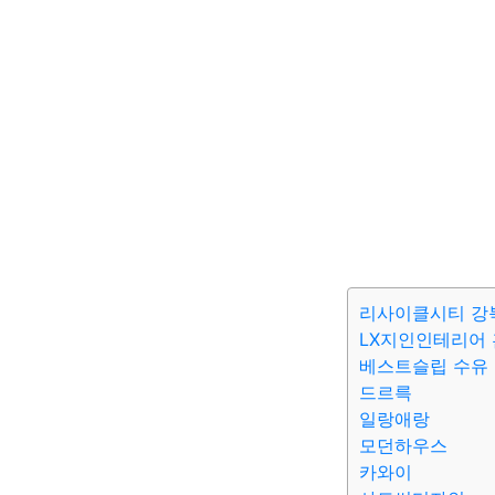
리사이클시티 강
LX지인인테리어
베스트슬립 수유
드르륵
일랑애랑
모던하우스
카와이