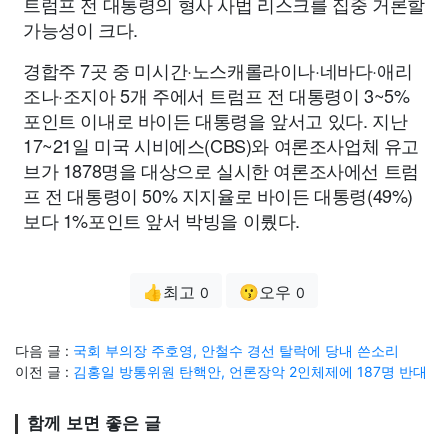
트럼프 전 대통령의 형사 사법 리스크를 집중 거론할
가능성이 크다.
경합주 7곳 중 미시간·노스캐롤라이나·네바다·애리
조나·조지아 5개 주에서 트럼프 전 대통령이 3~5%
포인트 이내로 바이든 대통령을 앞서고 있다. 지난
17~21일 미국 시비에스(CBS)와 여론조사업체 유고
브가 1878명을 대상으로 실시한 여론조사에선 트럼
프 전 대통령이 50% 지지율로 바이든 대통령(49%)
보다 1%포인트 앞서 박빙을 이뤘다.
👍최고
😗오우
0
0
다음 글 :
국회 부의장 주호영, 안철수 경선 탈락에 당내 쓴소리
이전 글 :
김홍일 방통위원 탄핵안, 언론장악 2인체제에 187명 반대
함께 보면 좋은 글