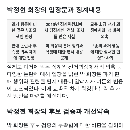
박정현 회장의 입장문과 징계내용
과거 행동에 대
2013년 징계위원회에
교총 회장 선거 과
한 깊은 사죄와
서 경징계인 '견책' 조처
정에서의 '성 비위
책임 인정
를 받은 사실
의혹'
편애 논란과 추
박 회장의 편애 행위와
교총의 과거 행동
측성 의혹 제기
학생에 대한 편지 내용
에 대한 철저한 반
에 대한 입장
공개
성과 사과
실제로 과거에 받은 징계와 선거과정에서의 의혹 등
다양한 논란에 대해 입장을 밝힌 박 회장은 과거 편
애 행위와 관련된 편지 내용이 알려지자 여론의 반응
이 고조되었다. 이에 교총은 차기 회장단 선출 후 개
선 방안을 마련할 예정이다.
박정현 회장의 후보 검증과 개선약속
박 회장은 후보 검증의 부족함에 대한 비판을 겸허히