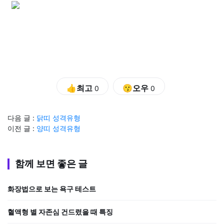
👍최고
😗오우
0
0
다음 글 :
닭띠 성격유형
이전 글 :
양띠 성격유형
함께 보면 좋은 글
화장법으로 보는 욕구 테스트
혈액형 별 자존심 건드렸을 때 특징