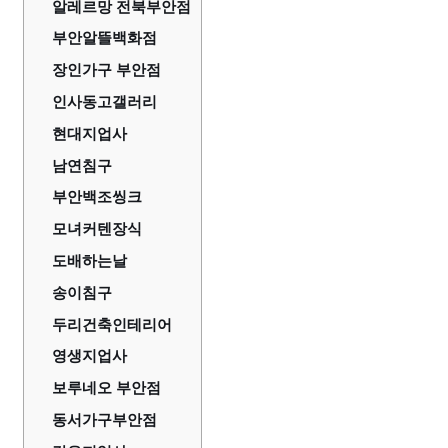
알레르망 전북부안점
부안알뜰백화점
장인가구 부안점
인사동고갤러리
현대지업사
남연침구
부안백조씽크
모녀커텐장식
도배하는날
송이침구
두리건축인테리어
영생지업사
보루네오 부안점
동서가구부안점