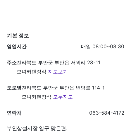
기본 정보
영업시간
매일 08:00~08:30
주소
전라북도 부안군 부안읍 서외리 28-11
모녀커텐장식
지도보기
도로명
전라북도 부안군 부안읍 번영로 114-1
모녀커텐장식
모두지도
연락처
063-584-4172
부안상설시장 입구 맞은편.