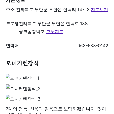
기본 정보
주소
전라북도 부안군 부안읍 연곡리 147-3
지도보기
도로명
전라북도 부안군 부안읍 연곡로 188
씽크공장백조
모두지도
연락처
063-583-0142
모녀커텐장식
3대의 전통, 신용과 믿음으로 보답하겠습니다. 많이