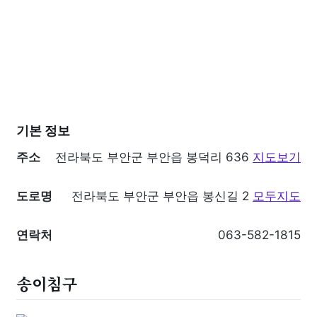
기본 정보
주소
전라북도 부안군 부안읍 봉덕리 636
지도보기
도로명
전라북도 부안군 부안읍 봉신길 2
모두지도
연락처
063-582-1815
송이침구