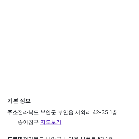
기본 정보
주소
전라북도 부안군 부안읍 서외리 42-35 1층
송이침구
지도보기
도로명
전라북도 부안군 부안읍 부풍로 52 1층