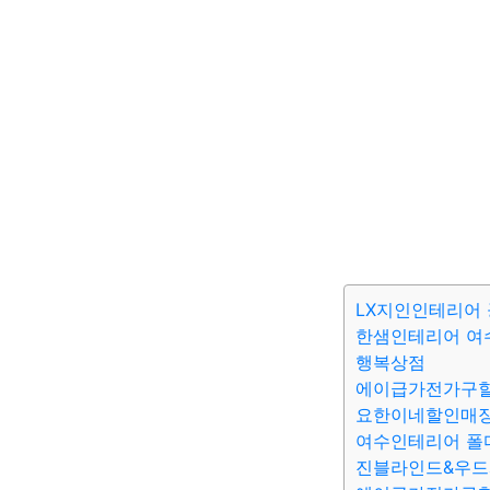
LX지인인테리어
한샘인테리어 여
행복상점
에이급가전가구
요한이네할인매
여수인테리어 폴
진블라인드&우