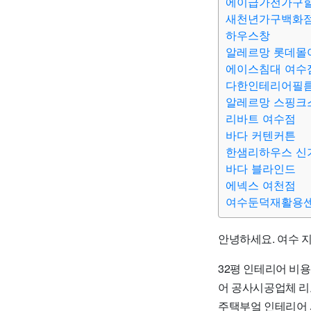
에이급가전가구
새천년가구백화
하우스창
알레르망 롯데몰
에이스침대 여수
다한인테리어필
알레르망 스핑크
리바트 여수점
바다 커텐커튼
한샘리하우스 신
바다 블라인드
에넥스 여천점
여수둔덕재활용
안녕하세요. 여수 
32평 인테리어 비용
어 공사시공업체 리
주택부엌 인테리어 