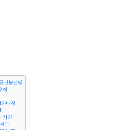
 공간블렌딩
수점
할인매장
장
디자인
드셔터