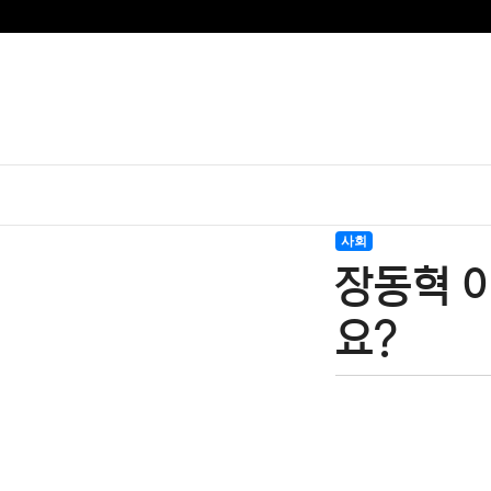
사회
장동혁 
요?