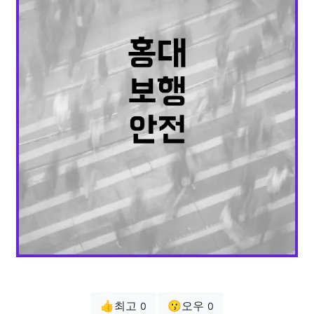
👍최고
😗오우
0
0