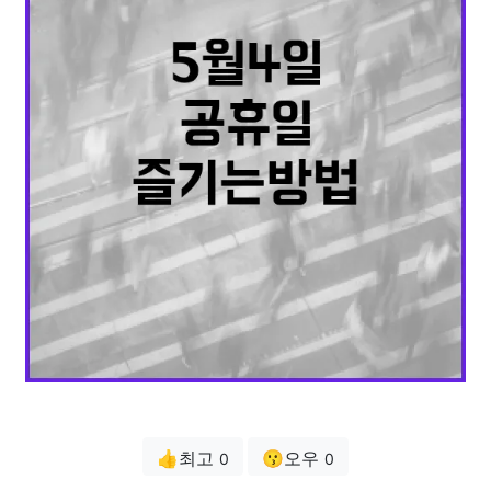
👍최고
😗오우
0
0