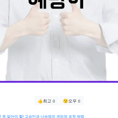
👍최고
😗오우
0
0
 꼭 알아야 할! 고승민과 나승엽의 게임장 포착 방법