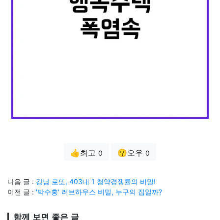
👍최고
😗오우
0
0
다음 글 :
강남 로또, 403대 1 청약경쟁률의 비밀!
이전 글 :
'박수홍' 러브하우스 비밀, 누구의 집일까?
함께 보면 좋은 글