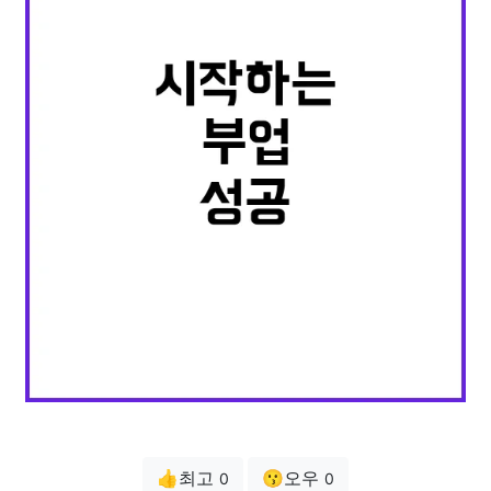
👍최고
😗오우
0
0