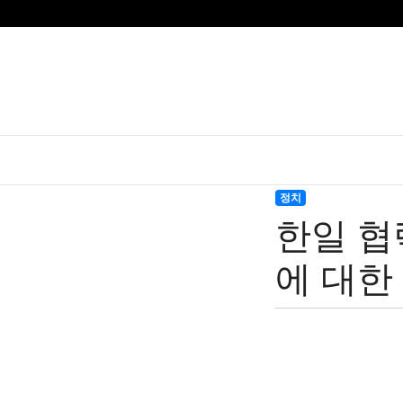
정치
한일 협
에 대한