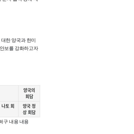
 대한 양국과 한미
벌 안보를 강화하고자
양국의
회담
 나토 회
양국 정
상 회담
쩌구 내용 내용