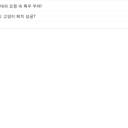
대피 요청 속 폭우 우려!
도 고양이 퇴치 성공?