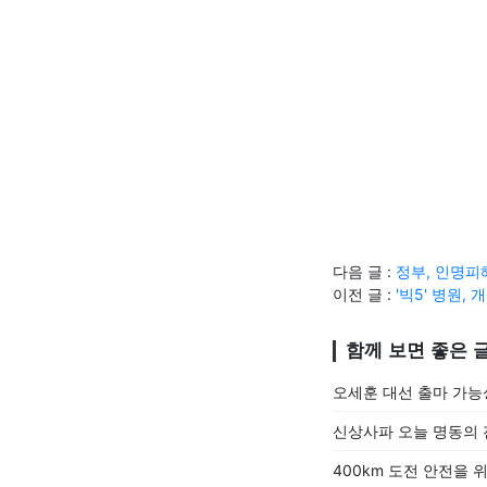
다음 글 :
정부, 인명피
이전 글 :
'빅5' 병원,
함께 보면 좋은 
오세훈 대선 출마 가능성
신상사파 오늘 명동의 
400km 도전 안전을 위