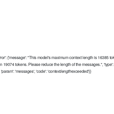
error': {'message': "This model's maximum context length is 16385 t
n 19074 tokens. Please reduce the length of the messages.", 'type':
, 'param': 'messages', 'code': 'context
length
exceeded'}}