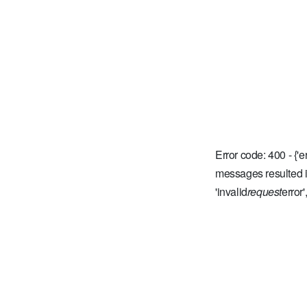
Error code: 400 - {'
messages resulted i
'invalid
request
error'