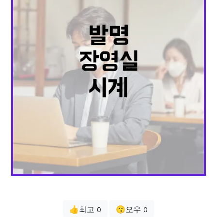
👍최고
😗오우
0
0