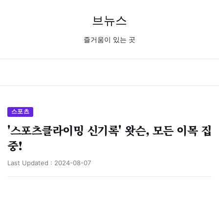
브뉴스
즐거움이 있는 곳
스포츠
'스포츠클라이밍 신기록' 왓슨, 모든 이목 집
중!
Last Updated :
2024-08-07