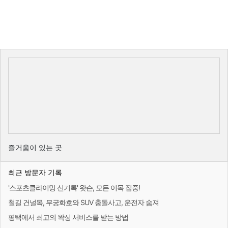
즐거움이 있는 곳
최근 방문자 기록
'스포츠클라이밍 신기록' 왓슨, 모든 이목 집중!
철길 건널목, 무궁화호와 SUV 충돌사고, 운전자 숨져
평택에서 최고의 왁싱 서비스를 받는 방법