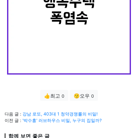
👍최고
😗오우
0
0
다음 글 :
강남 로또, 403대 1 청약경쟁률의 비밀!
이전 글 :
'박수홍' 러브하우스 비밀, 누구의 집일까?
함께 보면 좋은 글