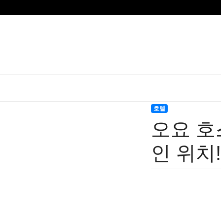
호텔
오요 호
인 위치!