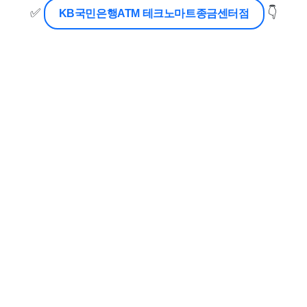
✅
👇
KB국민은행ATM 테크노마트종금센터점