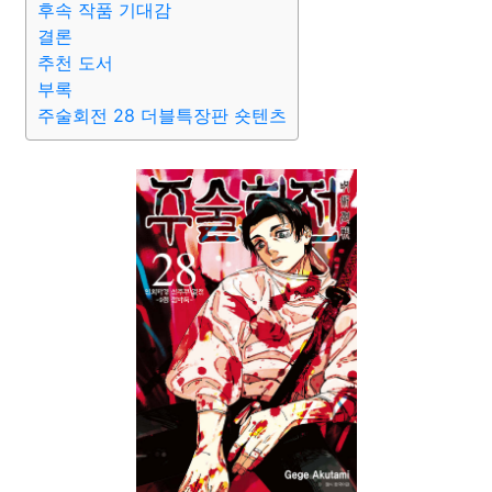
후속 작품 기대감
결론
추천 도서
부록
주술회전 28 더블특장판 숏텐츠