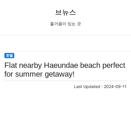
브뉴스
즐거움이 있는 곳
호텔
Flat nearby Haeundae beach perfect
for summer getaway!
Last Updated :
2024-09-11